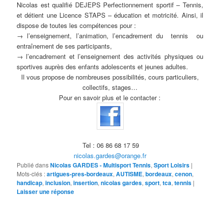
Nicolas est qualifié DEJEPS Perfectionnement sportif – Tennis,
et détient une Licence STAPS – éducation et motricité. Ainsi, il
dispose de toutes les compétences pour :
→ l’enseignement, l’animation, l’encadrement du tennis ou
entraînement de ses participants,
→ l’encadrement et l’enseignement des activités physiques ou
sportives auprès des enfants adolescents et jeunes adultes.
Il vous propose de nombreuses possibilités, cours particuliers,
collectifs, stages…
Pour en savoir plus et le contacter :
Tel : 06 86 68 17 59
nicolas.gardes@orange.fr
Publié dans
Nicolas GARDES - Multisport Tennis
,
Sport Loisirs
|
Mots-clés :
artigues-pres-bordeaux
,
AUTISME
,
bordeaux
,
cenon
,
handicap
,
inclusion
,
insertion
,
nicolas gardes
,
sport
,
tca
,
tennis
|
Laisser une réponse