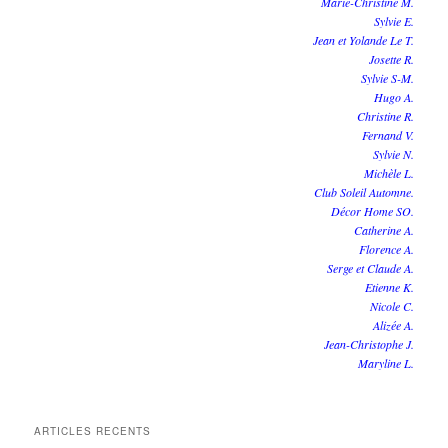
Marie-Christine M.
Sylvie E.
Jean et Yolande Le T.
Josette R.
Sylvie S-M.
Hugo A.
Christine R.
Fernand V.
Sylvie N.
Michèle L.
Club Soleil Automne.
Décor Home SO.
Catherine A.
Florence A.
Serge et Claude A.
Etienne K.
Nicole C.
Alizée A.
Jean-Christophe J.
Maryline L.
ARTICLES RECENTS