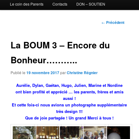
Le coin des Parents
Contacts
DON – SOUTIEN
Navigation des
←
Précédent
articles
La BOUM 3 – Encore du
Bonheur………..
Publié le
19 novembre 2017
par
Christine Régnier
Aurélie, Dylan, Gaétan, Hugo, Julien, Marine et Nordine
ont bien profité et apprécié … les parents, frères et amis
aussi !
Et cette fois-ci nous avions un photographe supplémentaire
très design !!!
Que de joie partagée ! Un grand Merci à tous !