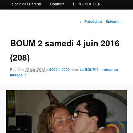
Le coin des Parents
Contacts
DON – SOUTIEN
Navigation des images
← Précédent
Suivant →
BOUM 2 samedi 4 juin 2016
(208)
Publié le
19 juin 2016
à
6000 × 4000
dans
La BOUM 2 – retour en
images !!