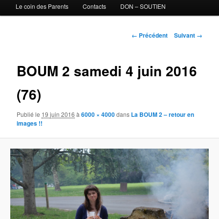
Le coin des Parents
Contacts
DON – SOUTIEN
Navigation des images
← Précédent
Suivant →
BOUM 2 samedi 4 juin 2016
(76)
Publié le
19 juin 2016
à
6000 × 4000
dans
La BOUM 2 – retour en
images !!