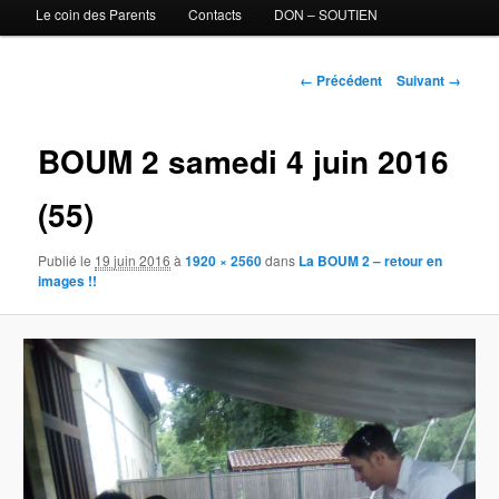
Le coin des Parents
Contacts
DON – SOUTIEN
Navigation des images
← Précédent
Suivant →
BOUM 2 samedi 4 juin 2016
(55)
Publié le
19 juin 2016
à
1920 × 2560
dans
La BOUM 2 – retour en
images !!