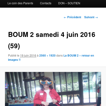
Le coin des Parents
Contacts
DON – SOUTIEN
Navigation des images
← Précédent
Suivant →
BOUM 2 samedi 4 juin 2016
(59)
Publié le
19 juin 2016
à
2560 × 1920
dans
La BOUM 2 – retour en
images !!