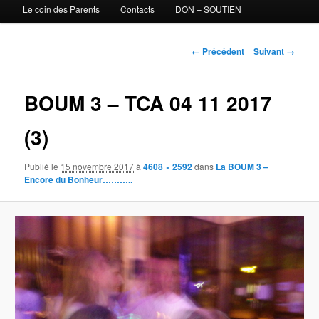
Le coin des Parents
Contacts
DON – SOUTIEN
Navigation des images
← Précédent
Suivant →
BOUM 3 – TCA 04 11 2017
(3)
Publié le
15 novembre 2017
à
4608 × 2592
dans
La BOUM 3 –
Encore du Bonheur………..