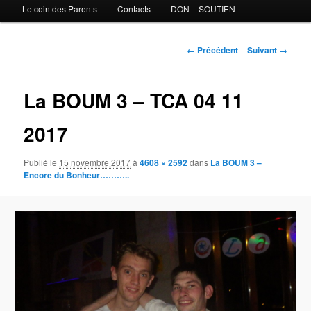
Le coin des Parents
Contacts
DON – SOUTIEN
Navigation des images
← Précédent
Suivant →
La BOUM 3 – TCA 04 11
2017
Publié le
15 novembre 2017
à
4608 × 2592
dans
La BOUM 3 –
Encore du Bonheur………..