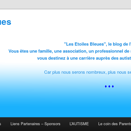
ues
"Les Etoiles Bleues", le blog de
Vous êtes une famille, une association, un professionnel de 
vous destinez à une carrière auprès des autist
Car plus nous serons nombreux, plus nous ser
♦ ♦ ♦
s
Liens Partenaires – Sponsors
L’AUTISME
Le coin des Parent