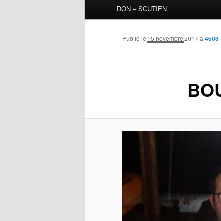
DON – SOUTIEN
Publié le
15 novembre 2017
à
4608 
BOU