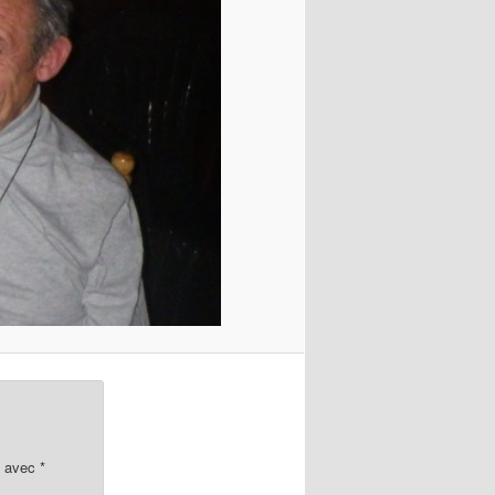
s avec
*