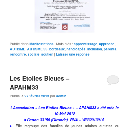
Publié dans
Manifestations
|
Mots-clés :
apprentissage
,
approche
,
AUTISME
,
AUTISME 33
,
bordeaux
,
handicapés
,
inclusion
,
parents
,
rencontre
,
sociale
,
soutien
|
Laisser une réponse
Les Etoiles Bleues –
APAHM33
Publié le
27 février 2013
par
admin
L’Association « Les Etoiles Bleues » – APAHM33 a été crée le
10 Mai 2012
à Cenon 33150 (Gironde) RNA – W332013914.
♦
Elle regroupe des familles de jeunes adultes autistes ou