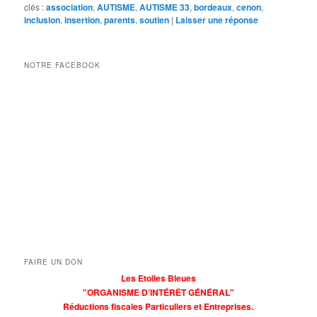
clés :
association
,
AUTISME
,
AUTISME 33
,
bordeaux
,
cenon
,
inclusion
,
insertion
,
parents
,
soutien
|
Laisser une réponse
NOTRE FACEBOOK
FAIRE UN DON
Les Etoiles Bleues
"ORGANISME D’INTÉRÊT GÉNÉRAL"
Réductions fiscales Particuliers et Entreprises.