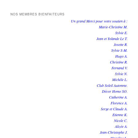
NOS MEMBRES BIENFAITEURS
Un grand Merci pour votre soutien à :
Marie-Christine M.
Sylvie E.
Jean et Yolande Le T.
Josette R.
Sylvie S-M.
Hugo A.
Christine R.
Fernand V.
Sylvie N.
Michèle L.
Club Soleil Automne.
Décor Home SO.
Catherine A.
Florence A.
Serge et Claude A.
Etienne K.
Nicole C.
Alizée A.
Jean-Christophe J.