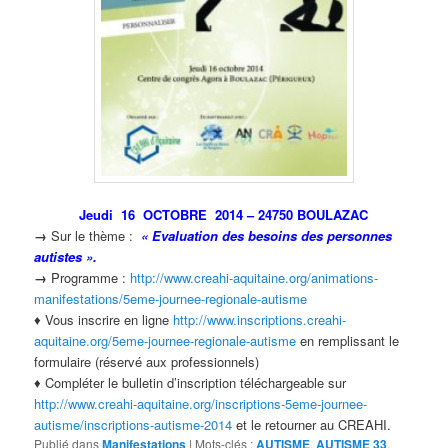
Jeudi 16 OCTOBRE 2014 –
24750 BOULAZAC
→
Sur le thème :
« Evaluation des besoins des
personnes
autistes ».
♦ ♦ ♦
→
Programme :
http://www.creahi-aquitaine.org/animations-
manifestations/5eme-journee-regionale-autisme
♦ Vous inscrire en ligne
http://www.inscriptions.creahi-
aquitaine.org/5eme-journee-regionale-autisme
en remplissant le
formulaire (réservé aux professionnels)
♦ Compléter le bulletin d’inscription téléchargeable sur
http://www.
creahi-aquitaine.org/inscriptions-5eme-journee-
autisme/inscriptions-autisme-2014
et le retourner au CREAHI.
Publié dans
Manifestations
|
Mots-clés :
AUTISME
,
AUTISME 33
,