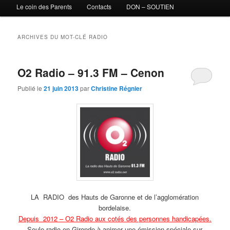
Le coin des Parents
Contacts
DON – SOUTIEN
ARCHIVES DU MOT-CLÉ
RADIO
O2 Radio – 91.3 FM – Cenon
Publié le
21 juin 2013
par
Christine Régnier
LA RADIO des Hauts de Garonne et de l’agglomération
bordelaise.
Depuis 2012 – O2 Radio aux cotés des personnes handicapées.
Seule radio en Gironde à animer une émission spéciale sur