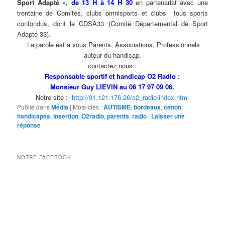
Sport Adapté »,
de 13 H à 14 H 30
en partenariat avec une
trentaine de Comités, clubs omnisports et clubs tous sports
confondus, dont le CDSA33 (Comité Départemental de Sport
Adapté 33).
La parole est à vous Parents, Associations, Professionnels
autour du handicap,
contactez nous :
Responsable sportif et handicap O2 Radio :
Monsieur Guy LIEVIN au 06 17 97 09 06.
Notre site :
http://91.121.176.26/o2_radio/index.html
Publié dans
Média
|
Mots-clés :
AUTISME
,
bordeaux
,
cenon
,
handicapés
,
insertion
,
O2radio
,
parents
,
radio
|
Laisser une
réponse
NOTRE FACEBOOK