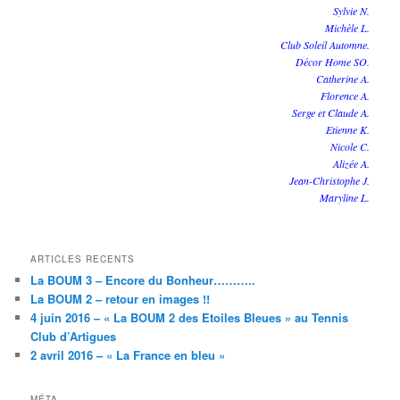
Sylvie N.
Michèle L.
Club Soleil Automne.
Décor Home SO.
Catherine A.
Florence A.
Serge et Claude A.
Etienne K.
Nicole C.
Alizée A.
Jean-Christophe J.
Maryline L.
ARTICLES RECENTS
La BOUM 3 – Encore du Bonheur………..
La BOUM 2 – retour en images !!
4 juin 2016 – « La BOUM 2 des Etoiles Bleues » au Tennis
Club d’Artigues
2 avril 2016 – « La France en bleu »
MÉTA